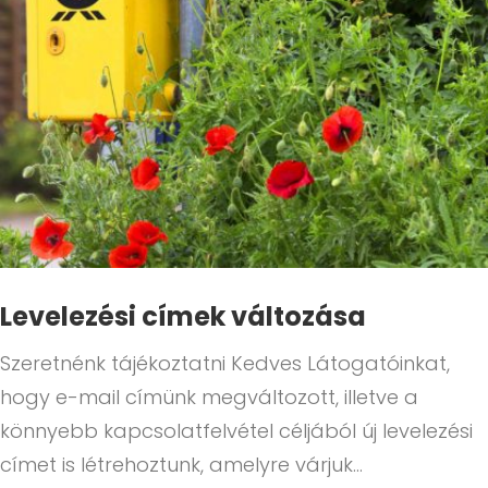
Levelezési címek változása
Szeretnénk tájékoztatni Kedves Látogatóinkat,
hogy e-mail címünk megváltozott, illetve a
könnyebb kapcsolatfelvétel céljából új levelezési
címet is létrehoztunk, amelyre várjuk…